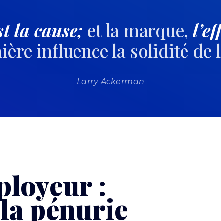
st la cause;
et la marque,
l’ef
ière influence la solidité de 
Larry Ackerman
loyeur :
 la pénurie