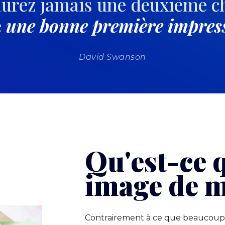
aurez jamais une deuxième c
e
une bonne première impres
David Swanson
Qu'est-ce 
image de 
Contrairement à ce que beaucoup