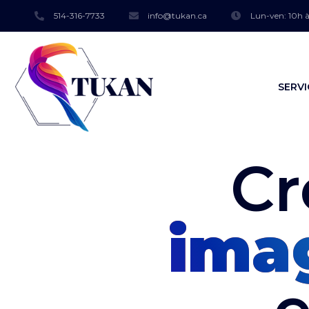
514-316-7733
info@tukan.ca
Lun-ven: 10h à
SERVI
Cr
ima