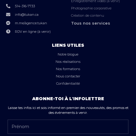
Enregistrement vidéo (à venir)
514-316-7733
Photographie corporative
info@tukan.ca
Création de contenu
Tous nos services
m.me/agence.tukan
RDV en ligne (à venir)
LIENS UTILES
Notre blogue
Nos réalisations
Nos formations
Nous contacter
Confidentialité
ABONNE-TOI À L'INFOLETTRE
Laisse tes infos ici et sois informé en premier des nouveautés, des promos et
des événements à venir.