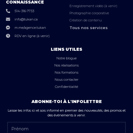
CONNAISSANCE
Enregistrement vidéo (à venir)
514-316-7733
Photographie corporative
info@tukan.ca
Création de contenu
Tous nos services
m.me/agence.tukan
RDV en ligne (à venir)
LIENS UTILES
Notre blogue
Nos réalisations
Nos formations
Nous contacter
Confidentialité
ABONNE-TOI À L'INFOLETTRE
Laisse tes infos ici et sois informé en premier des nouveautés, des promos et
des événements à venir.