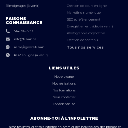
Témoignages (à venir)
Création de cours en ligne
Marketing numérique
FAISONS
SEO et référencement
CONNAISSANCE
Enregistrement vidéo (à venir)
514-316-7733
Photographie corporative
info@tukan.ca
Création de contenu
Tous nos services
m.me/agence.tukan
RDV en ligne (à venir)
LIENS UTILES
Notre blogue
Nos réalisations
Nos formations
Nous contacter
Confidentialité
ABONNE-TOI À L'INFOLETTRE
Laisse tes infos ici et sois informé en premier des nouveautés, des promos et